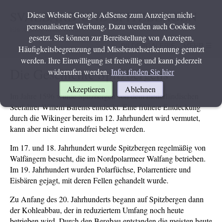
SVALBARD UND SPITZBERGEN
Diese Website Google AdSense zum Anzeigen nicht-
personalisierter Werbung. Dazu werden auch Cookies
Ein Ausflug in die Arktis
gesetzt. Sie können zur Bereitstellung von Anzeigen,
BILDERGALERIE
MEHR ☰
Häufigkeitsbegrenzung und Missbrauchserkennung genutzt
werden. Ihre Einwilligung ist freiwillig und kann jederzeit
Die Geschichte Spitzbergens
widerrufen werden.
Infos finden Sie hier
Akzeptieren
Ablehnen
Im Jahre 1596 wurde Spitzbergen von dem niederländischen
Seefahrer Willem Barents entdeckt. Eine frühere Entdeckung
durch die Wikinger bereits im 12. Jahrhundert wird vermutet,
kann aber nicht einwandfrei belegt werden.
Im 17. und 18. Jahrhundert wurde Spitzbergen regelmäßig von
Walfängern besucht, die im Nordpolarmeer Walfang betrieben.
Im 19. Jahrhundert wurden Polarfüchse, Polarrentiere und
Eisbären gejagt, mit deren Fellen gehandelt wurde.
Zu Anfang des 20. Jahrhunderts begann auf Spitzbergen dann
der Kohleabbau, der in reduziertem Umfang noch heute
betrieben wird. Durch den Bergbau entstanden die meisten heute